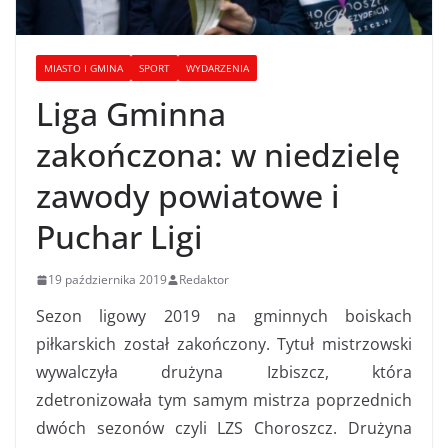
MIASTO I GMINA
SPORT
WYDARZENIA
Liga Gminna
zakończona: w niedzielę
zawody powiatowe i
Puchar Ligi
19 października 2019
Redaktor
Sezon ligowy 2019 na gminnych boiskach
piłkarskich został zakończony. Tytuł mistrzowski
wywalczyła drużyna Izbiszcz, która
zdetronizowała tym samym mistrza poprzednich
dwóch sezonów czyli LZS Choroszcz. Drużyna