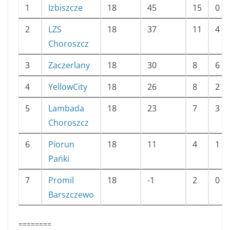
1
Izbiszcze
18
45
15
0
2
LZS
18
37
11
4
Choroszcz
3
Zaczerlany
18
30
8
6
4
YellowCity
18
26
8
2
5
Lambada
18
23
7
3
Choroszcz
6
Piorun
18
11
4
1
Pańki
7
Promil
18
-1
2
0
Barszczewo
========