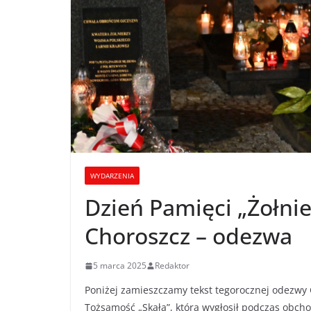
WYDARZENIA
Dzień Pamięci „Żołni
Choroszcz – odezwa
5 marca 2025
Redaktor
Poniżej zamieszczamy tekst tegorocznej odezwy 
Tożsamość „Skała”, którą wygłosił podczas obch