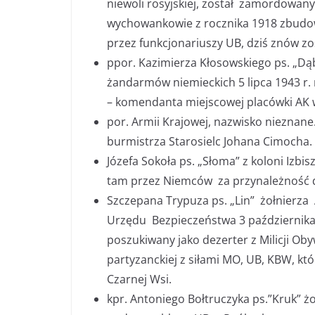
niewoli rosyjskiej, został zamordowany
wychowankowie z rocznika 1918 zbudow
przez funkcjonariuszy UB, dziś znów z
ppor. Kazimierza Kłosowskiego ps. „Dąb
żandarmów niemieckich 5 lipca 1943 r.
– komendanta miejscowej placówki AK w
por. Armii Krajowej, nazwisko nieznane. 
burmistrza Starosielc Johana Cimocha.
Józefa Sokoła ps. „Słoma” z koloni Izbi
tam przez Niemców za przynależność d
Szczepana Trypuza ps. „Lin” żołnierza
Urzędu Bezpieczeństwa 3 października 
poszukiwany jako dezerter z Milicji Obyw
partyzanckiej z siłami MO, UB, KBW, któ
Czarnej Wsi.
kpr. Antoniego Bołtruczyka ps.”Kruk” żo