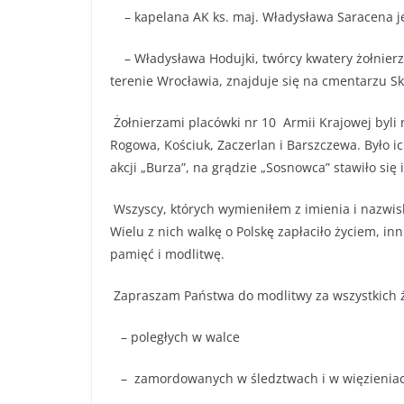
– kapelana AK ks. maj. Władysława Saracena je
– Władysława Hodujki, twórcy kwatery żołnierz
terenie Wrocławia, znajduje się na cmentarzu 
Żołnierzami placówki nr 10 Armii Krajowej byli 
Rogowa, Kościuk, Zaczerlan i Barszczewa. Było i
akcji „Burza”, na grądzie „Sosnowca” stawiło się 
Wszyscy, których wymieniłem z imienia i nazwiska 
Wielu z nich walkę o Polskę zapłaciło życiem, in
pamięć i modlitwę.
Zapraszam Państwa do modlitwy za wszystkich ż
– poległych w walce
– zamordowanych w śledztwach i w więzienia