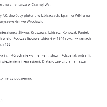
st na cmentarzu w Czarnej Wsi,
y AK, dowódcy plutonu w Izbiszczach, łącznika WiN-u na
Skaryszewskim we Wrocławiu.
mieszkańcy Śliwna, Kruszewa, Izbiszcz, Konował, Paniek,
ch wielu. Podczas lipcowej zbiórki w 1944 roku, w ramach
ich 163.
i ci, których nie wymieniłem, służyli Polsce jak potrafili.
ni więzieniem i represjami. Dlatego zasługują na naszą
ołnierzy podziemia:
ch