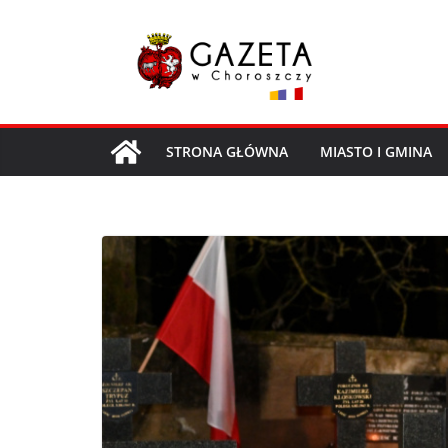
Przejdź
do
treści
STRONA GŁÓWNA
MIASTO I GMINA