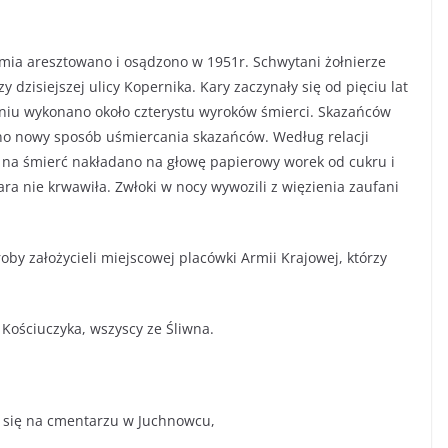
ia aresztowano i osądzono w 1951r. Schwytani żołnierze
y dzisiejszej ulicy Kopernika. Kary zaczynały się od pięciu lat
ieniu wykonano około czterystu wyroków śmierci. Skazańców
ono nowy sposób uśmiercania skazańców. Według relacji
 na śmierć nakładano na głowę papierowy worek od cukru i
ara nie krwawiła. Zwłoki w nocy wywozili z więzienia zaufani
roby założycieli miejscowej placówki Armii Krajowej, którzy
a Kościuczyka, wszyscy ze Śliwna.
 się na cmentarzu w Juchnowcu,