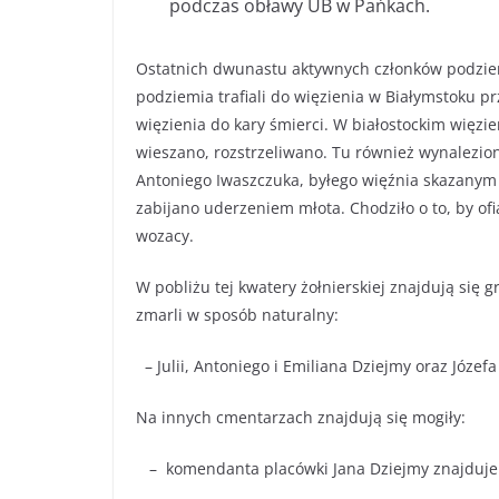
podczas obławy UB w Pańkach.
Ostatnich dwunastu aktywnych członków podziem
podziemia trafiali do więzienia w Białymstoku prz
więzienia do kary śmierci. W białostockim więz
wieszano, rozstrzeliwano. Tu również wynalezi
Antoniego Iwaszczuka, byłego więźnia skazanym
zabijano uderzeniem młota. Chodziło o to, by ofi
wozacy.
W pobliżu tej kwatery żołnierskiej znajdują się g
zmarli w sposób naturalny:
– Julii, Antoniego i Emiliana Dziejmy oraz Józef
Na innych cmentarzach znajdują się mogiły:
– komendanta placówki Jana Dziejmy znajduje