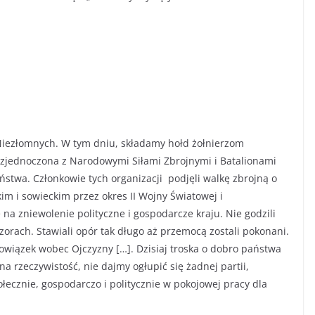
iezłomnych. W tym dniu, składamy hołd żołnierzom
zjednoczona z Narodowymi Siłami Zbrojnymi i Batalionami
twa. Członkowie tych organizacji podjęli walkę zbrojną o
m i sowieckim przez okres II Wojny Światowej i
ię na zniewolenie polityczne i gospodarcze kraju. Nie godzili
orach. Stawiali opór tak długo aż przemocą zostali pokonani.
owiązek wobec Ojczyzny […]. Dzisiaj troska o dobro państwa
a rzeczywistość, nie dajmy ogłupić się żadnej partii,
ecznie, gospodarczo i politycznie w pokojowej pracy dla