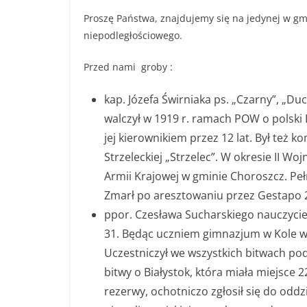
Proszę Państwa, znajdujemy się na jedynej w gm
niepodległościowego.
Przed nami groby :
kap. Józefa Świrniaka ps. „Czarny”, „Du
walczył w 1919 r. ramach POW o polski
jej kierownikiem przez 12 lat. Był te
Strzeleckiej „Strzelec”. W okresie II 
Armii Krajowej w gminie Choroszcz. Pełn
Zmarł po aresztowaniu przez Gestapo 2
ppor. Czesława Sucharskiego nauczycie
31. Będąc uczniem gimnazjum w Kole w 1
Uczestniczył we wszystkich bitwach po
bitwy o Białystok, która miała miejsce 2
rezerwy, ochotniczo zgłosił się do oddz