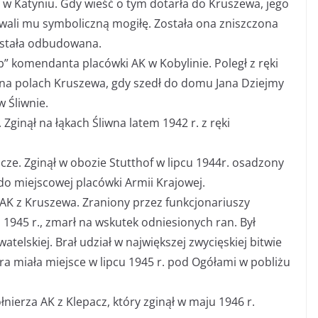
 w Katyniu. Gdy wieść o tym dotarła do Kruszewa, jego
ali mu symboliczną mogiłę. Została ona zniszczona
ostała odbudowana.
” komendanta placówki AK w Kobylinie. Poległ z ręki
 na polach Kruszewa, gdy szedł do domu Jana Dziejmy
 Śliwnie.
Zginął na łąkach Śliwna latem 1942 r. z ręki
szcze. Zginął w obozie Stutthof w lipcu 1944r. osadzony
o miejscowej placówki Armii Krajowej.
 AK z Kruszewa. Zraniony przez funkcjonariuszy
1945 r., zmarł na wskutek odniesionych ran. Był
atelskiej. Brał udział w największej zwycięskiej bitwie
ra miała miejsce w lipcu 1945 r. pod Ogółami w pobliżu
łnierza AK z Klepacz, który zginął w maju 1946 r.