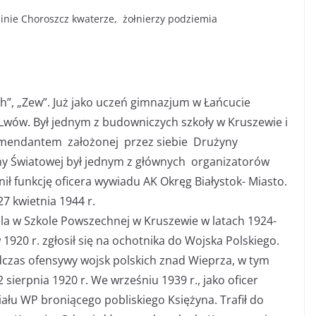
inie Choroszcz kwaterze, żołnierzy podziemia
ch”, „Zew”. Już jako uczeń gimnazjum w Łańcucie
 Lwów. Był jednym z budowniczych szkoły w Kruszewie i
ż komendantem założonej przez siebie Drużyny
Wojny Światowej był jednym z głównych organizatorów
ił funkcję oficera wywiadu AK Okręg Białystok- Miasto.
7 kwietnia 1944 r.
la w Szkole Powszechnej w Kruszewie w latach 1924-
920 r. zgłosił się na ochotnika do Wojska Polskiego.
dczas ofensywy wojsk polskich znad Wieprza, w tym
2 sierpnia 1920 r. We wrześniu 1939 r., jako oficer
iału WP broniącego pobliskiego Księżyna. Trafił do