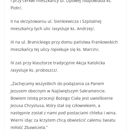
I przy cerkwi mieszkańcy ul. Lipowej /odpowiada ks.
Piotr/,
II na skrzyżowaniu ul. Sienkiewicza i Szpitalnej
mieszkańcy tych ulic /asystuje ks. Andrzej/,
III na ul. Branickiego przy domu państwa Frankowskich
mieszkańcy tej ulicy /opiekuje się ks. Marcin/,
IV zaś przy klasztorze tradycyjnie Akcja Katolicka
/asystuje ks. proboszcz/.
„Zachęcamy wszystkich do podążania za Panem
Jezusem obecnym w Najświętszym Sakramencie.
Bowiem istotą procesji Bożego Ciała jest uwielbienie
Jezusa Chrystusa, który stał się człowiekiem, a
następnie został z nami pod postaciami chleba i wina.
Wierni idąc za krzyżem chcą obwieścić całemu światu
miłość Zbawiciela.”