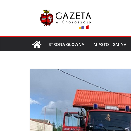
Przejdź
do
treści
STRONA GŁÓWNA
MIASTO I GMINA