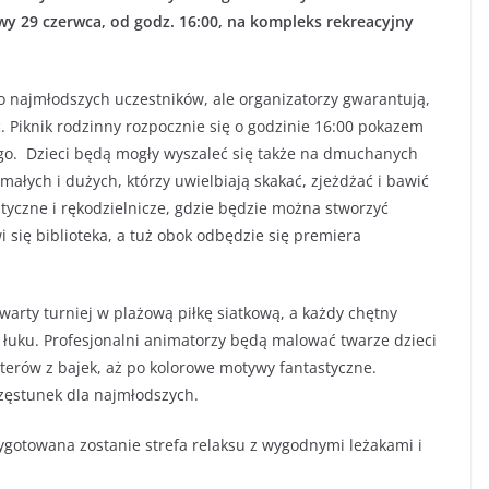
wy 29 czerwca, od godz. 16:00, na kompleks rekreacyjny
 najmłodszych uczestników, ale organizatorzy gwarantują,
ć. Piknik rodzinny rozpocznie się o godzinie 16:00 pokazem
ego. Dzieci będą mogły wyszaleć się także na dmuchanych
 małych i dużych, którzy uwielbiają skakać, zjeżdżać i bawić
tyczne i rękodzielnicze, gdzie będzie można stworzyć
 się biblioteka, a tuż obok odbędzie się premiera
warty turniej w plażową piłkę siatkową, a każdy chętny
 łuku. Profesjonalni animatorzy będą malować twarze dzieci
terów z bajek, aż po kolorowe motywy fantastyczne.
zęstunek dla najmłodszych.
zygotowana zostanie strefa relaksu z wygodnymi leżakami i