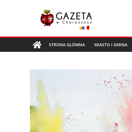
Przejdź
do
treści
STRONA GŁÓWNA
MIASTO I GMINA