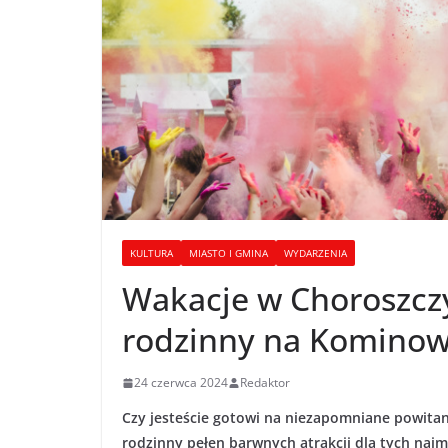
KULTURA
MIASTO I GMINA
WYDARZENIA
Wakacje w Choroszczy
rodzinny na Kominow
24 czerwca 2024
Redaktor
Czy jesteście gotowi na niezapomniane powitani
rodzinny pełen barwnych atrakcji dla tych najm