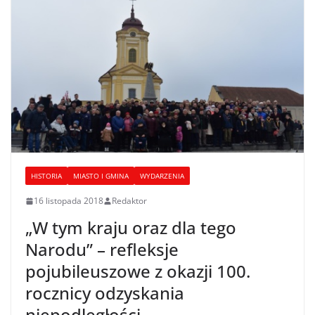
HISTORIA
MIASTO I GMINA
WYDARZENIA
16 listopada 2018
Redaktor
„W tym kraju oraz dla tego
Narodu” – refleksje
pojubileuszowe z okazji 100.
rocznicy odzyskania
niepodległości