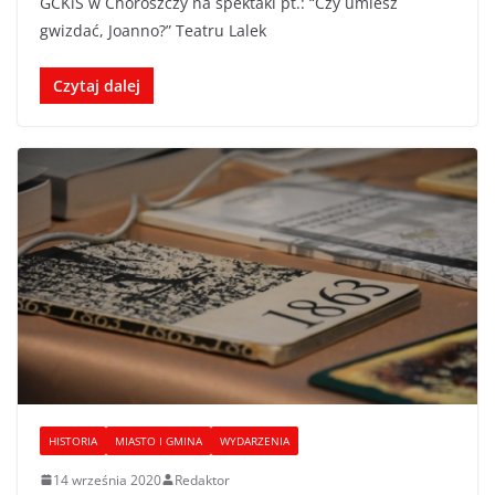
GCKiS w Choroszczy na spektakl pt.: “Czy umiesz
gwizdać, Joanno?” Teatru Lalek
Czytaj dalej
HISTORIA
MIASTO I GMINA
WYDARZENIA
14 września 2020
Redaktor