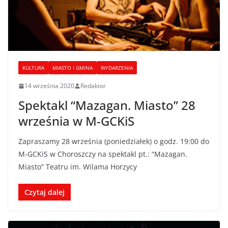
KULTURA
MIASTO I GMINA
WYDARZENIA
14 września 2020
Redaktor
Spektakl “Mazagan. Miasto” 28
września w M-GCKiS
Zapraszamy 28 września (poniedziałek) o godz. 19:00 do
M-GCKiS w Choroszczy na spektakl pt.: “Mazagan.
Miasto” Teatru im. Wilama Horzycy
Czytaj dalej