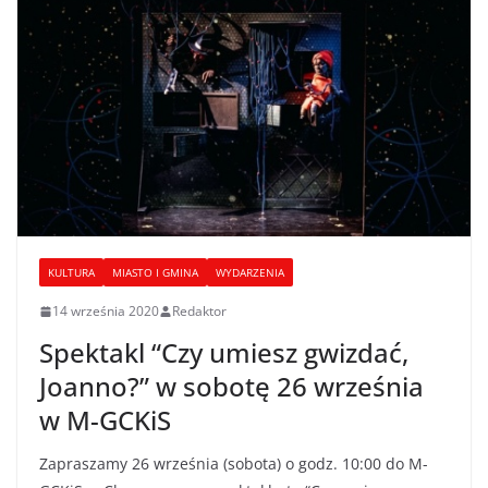
KULTURA
MIASTO I GMINA
WYDARZENIA
14 września 2020
Redaktor
Spektakl “Czy umiesz gwizdać,
Joanno?” w sobotę 26 września
w M-GCKiS
Zapraszamy 26 września (sobota) o godz. 10:00 do M-